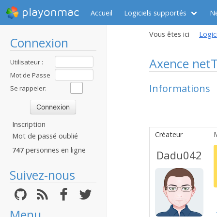
playonmac
Accueil
Logiciels supportés
N
Vous êtes ici
Logic
Connexion
Axence netT
Utilisateur :
Mot de Passe
Informations
:
Se rappeler:
Inscription
Créateur
Mot de passé oublié
747
personnes en ligne
Dadu042
Suivez-nous
Menu