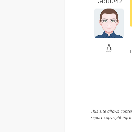
Dadu042
I
This site allows cont
report copyright infr