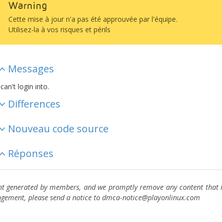
Warning
Cette mise à jour n'a pas été approuvée par l'équipe.
Utilisez-la à vos risques et périls
Messages
 can't login into.
Differences
Nouveau code source
Réponses
ent generated by members, and we promptly remove any content that in
ingement, please send a notice to dmca-notice@playonlinux.com