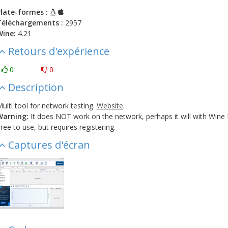
late-formes :
Téléchargements :
2957
Wine:
4.21
Retours d'expérience
0
0
Description
ulti tool for network testing.
Website
.
Warning:
It does NOT work on the network, perhaps it will with Wine >
ree to use, but requires registering.
Captures d'écran