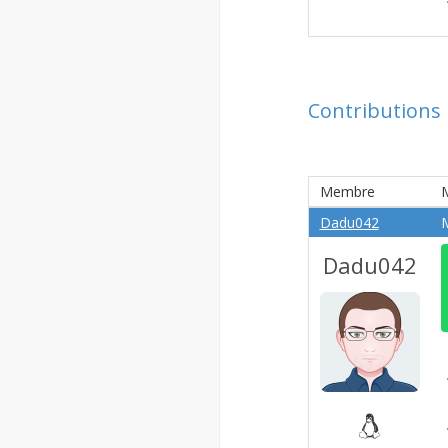
Contributions
Membre
Dadu042
M
Dadu042