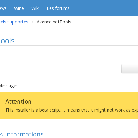
ews
Wine
Wiki
Les forums
iels supportés
Axence netTools
ools
Messages
Attention
This installer is a beta script. It means that it might not work as e
Informations