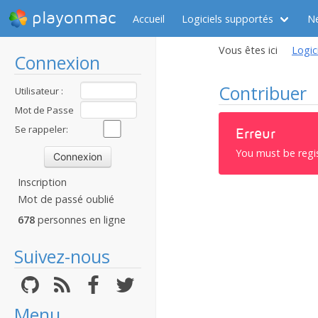
playonmac
Accueil
Logiciels supportés
N
Vous êtes ici
Logic
Connexion
Contribuer
Utilisateur :
Mot de Passe
:
Se rappeler:
Erreur
You must be regi
Inscription
Mot de passé oublié
678
personnes en ligne
Suivez-nous
Menu