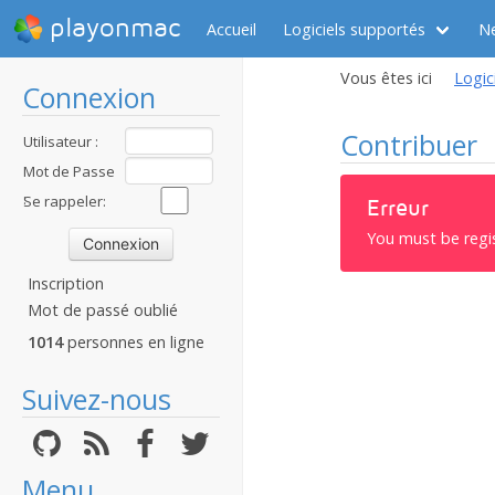
playonmac
Accueil
Logiciels supportés
N
Vous êtes ici
Logic
Connexion
Contribuer
Utilisateur :
Mot de Passe
:
Se rappeler:
Erreur
You must be regi
Inscription
Mot de passé oublié
1014
personnes en ligne
Suivez-nous
Menu