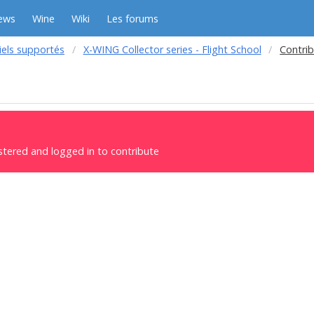
ews
Wine
Wiki
Les forums
iels supportés
X-WING Collector series - Flight School
Contri
stered and logged in to contribute