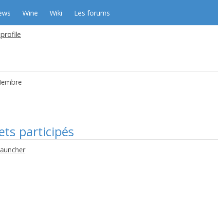
ews
Wine
Wiki
Les forums
profile
embre
ets participés
Launcher