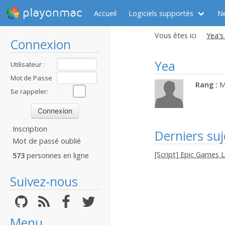
playonmac
Accueil
Logiciels supportés
N
Vous êtes ici
Yea's 
Connexion
Yea
Utilisateur :
Mot de Passe
Rang :
M
:
Se rappeler:
Inscription
Derniers suj
Mot de passé oublié
[Script] Epic Games 
573
personnes en ligne
Suivez-nous
Menu