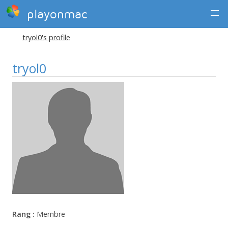
playonmac
tryol0's profile
tryol0
Rang :
Membre