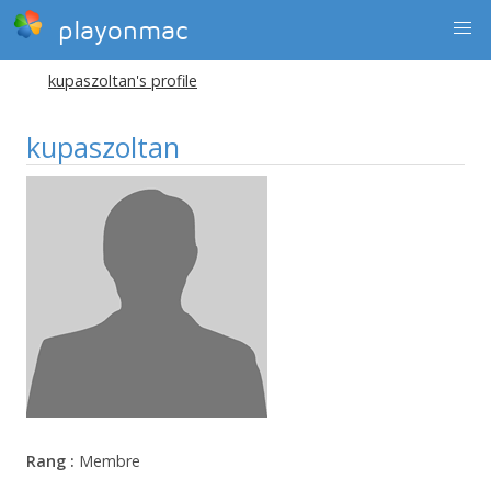
playonmac
kupaszoltan's profile
kupaszoltan
Rang :
Membre