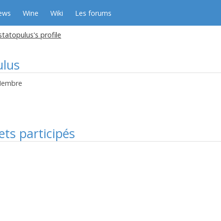
ews
Wine
Wiki
Les forums
tatopulus's profile
ulus
embre
ets participés