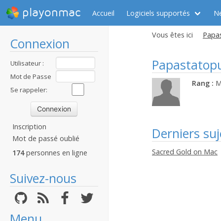
playonmac
Accueil
Logiciels supportés
N
Vous êtes ici
Papas
Connexion
Papastatop
Utilisateur :
Mot de Passe
Rang :
M
:
Se rappeler:
Inscription
Derniers suj
Mot de passé oublié
Sacred Gold on Mac
174
personnes en ligne
Suivez-nous
Menu