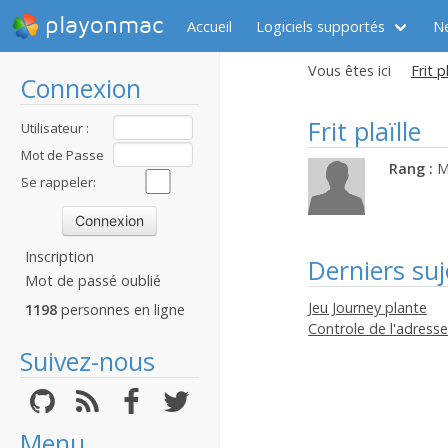
playonmac
Accueil
Logiciels supportés
N
Vous êtes ici
Frit p
Connexion
Frit plaïlle
Utilisateur :
Mot de Passe
Rang :
M
:
Se rappeler:
Inscription
Derniers suj
Mot de passé oublié
Jeu Journey plante
1198
personnes en ligne
Controle de l'adresse
Suivez-nous
Menu