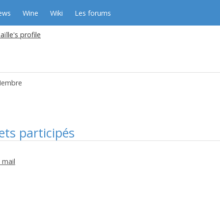
ews
Wine
Wiki
Les forums
laïlle's profile
embre
ets participés
 mail