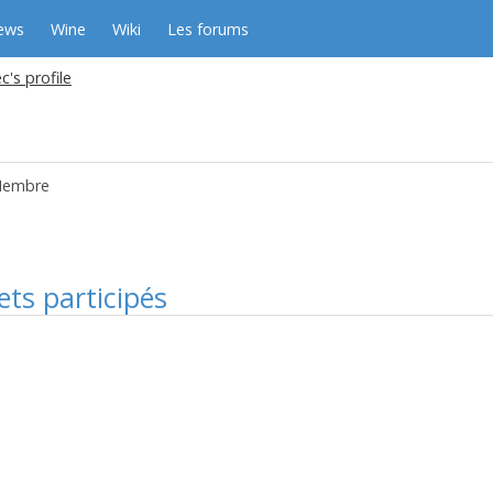
ews
Wine
Wiki
Les forums
c's profile
embre
ets participés