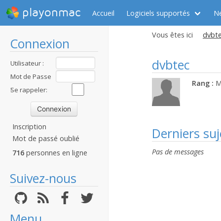
playonmac
Accueil
Logiciels supportés
N
Vous êtes ici
dvbte
Connexion
dvbtec
Utilisateur :
Mot de Passe
Rang :
M
:
Se rappeler:
Inscription
Derniers suj
Mot de passé oublié
Pas de messages
716
personnes en ligne
Suivez-nous
Menu