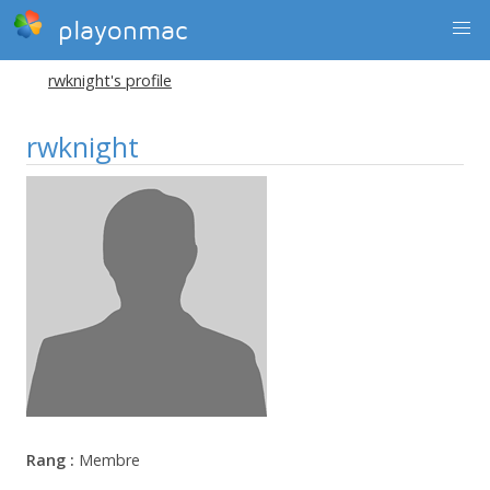
playonmac
rwknight's profile
rwknight
Rang :
Membre