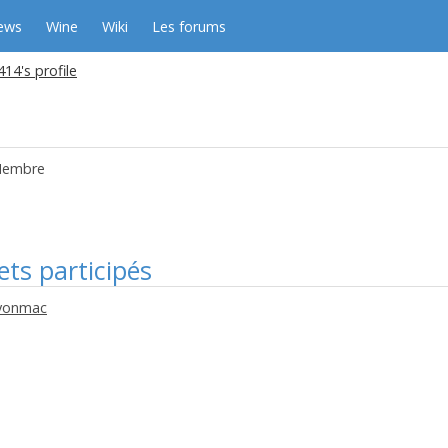
ews
Wine
Wiki
Les forums
414's profile
embre
ets participés
ayonmac