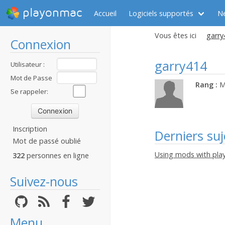
playonmac
Accueil
Logiciels supportés
N
Vous êtes ici
garry
Connexion
garry414
Utilisateur :
Mot de Passe
Rang :
M
:
Se rappeler:
Inscription
Derniers suj
Mot de passé oublié
Using mods with pl
322
personnes en ligne
Suivez-nous
Menu