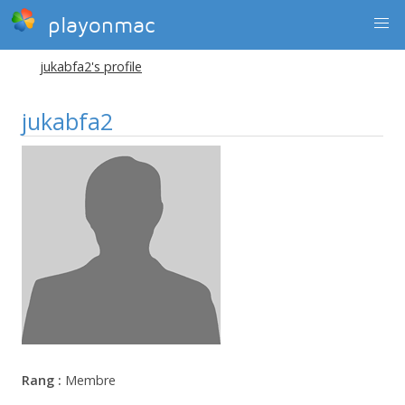
playonmac
jukabfa2's profile
jukabfa2
Rang :
Membre