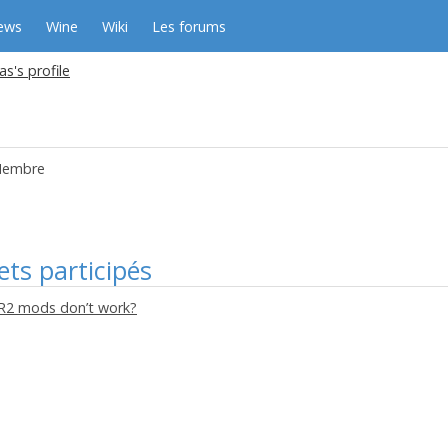
ews
Wine
Wiki
Les forums
s's profile
embre
ets participés
R2 mods don’t work?