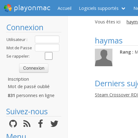
playonmac
Accueil
Logiciels supportés
N
Vous êtes ici
hayma
Connexion
haymas
Utilisateur :
Mot de Passe
Rang :
M
:
Se rappeler:
Inscription
Derniers suj
Mot de passé oublié
Steam Crossover RD
831
personnes en ligne
Suivez-nous
Menu