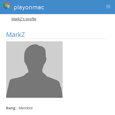
playonmac
MarkZ's profile
MarkZ
Rang :
Membre