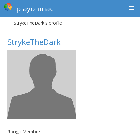
playonmac
StrykeTheDark's profile
StrykeTheDark
Rang :
Membre