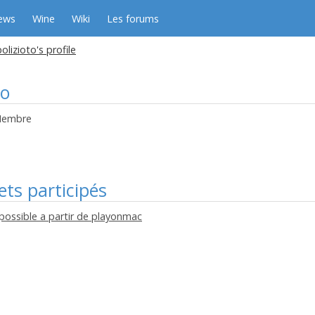
ews
Wine
Wiki
Les forums
olizioto's profile
to
embre
ets participés
possible a partir de playonmac