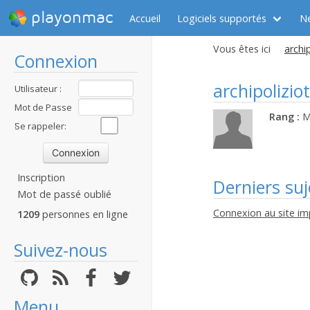
playonmac
Accueil
Logiciels supportés
N
Vous êtes ici
archip
Connexion
archipolizio
Utilisateur :
Mot de Passe
Rang :
M
:
Se rappeler:
Inscription
Derniers suj
Mot de passé oublié
Connexion au site im
1209
personnes en ligne
Suivez-nous
Menu