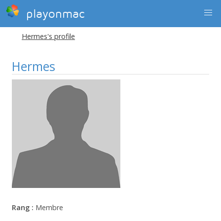
playonmac
Hermes's profile
Hermes
Rang :
Membre