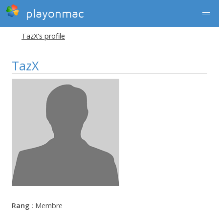
playonmac
TazX's profile
TazX
Rang :
Membre