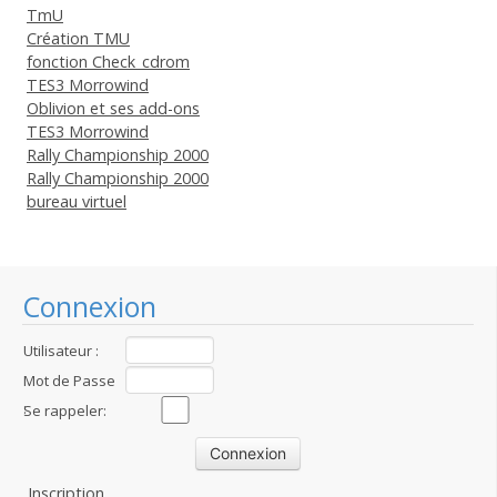
TmU
Création TMU
fonction Check_cdrom
TES3 Morrowind
Oblivion et ses add-ons
TES3 Morrowind
Rally Championship 2000
Rally Championship 2000
bureau virtuel
Connexion
Utilisateur :
Mot de Passe
:
Se rappeler:
Inscription