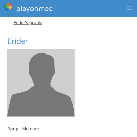
playonmac
Erider's profile
Erider
Rang :
Membre