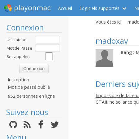
playonmac
Accueil
Logiciels supportés
N
Vous êtes ici
madox
Connexion
madoxav
Utilisateur :
Mot de Passe
Rang :
M
:
Se rappeler:
Inscription
Derniers suj
Mot de passé oublié
Impossible de faire u
952
personnes en ligne
GTAIII ne se lance qu
Suivez-nous
Menu