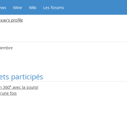
ews
Wine
Wiki
Les forums
av's profile
embre
ets participés
n 360° avec la souris!
\'une fois