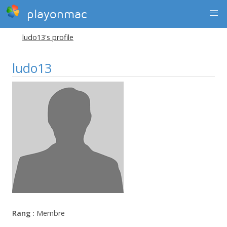
playonmac
ludo13's profile
ludo13
Rang :
Membre