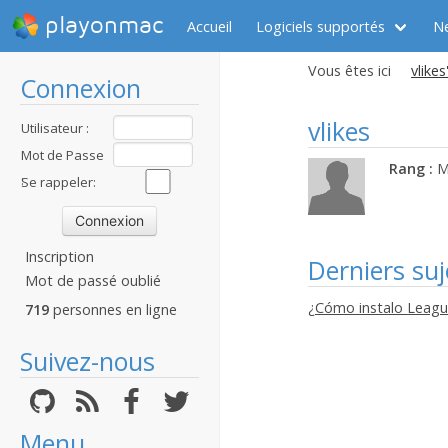
playonmac
Accueil
Logiciels supportés
N
Vous êtes ici
vlikes
Connexion
vlikes
Utilisateur :
Mot de Passe
Rang :
M
:
Se rappeler:
Inscription
Derniers suj
Mot de passé oublié
¿Cómo instalo Leag
719
personnes en ligne
Suivez-nous
Menu