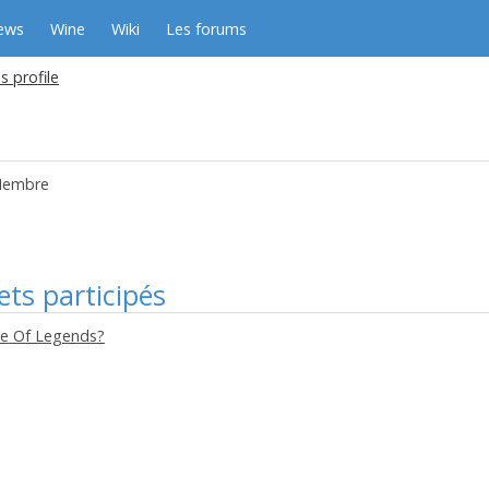
ews
Wine
Wiki
Les forums
's profile
embre
ets participés
ue Of Legends?