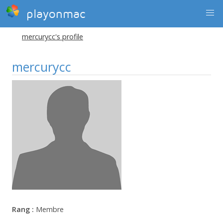
playonmac
mercurycc's profile
mercurycc
Rang :
Membre