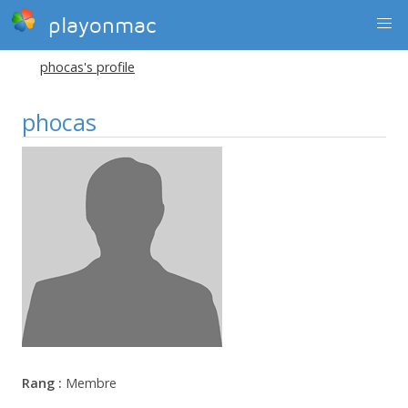
playonmac
phocas's profile
phocas
Rang :
Membre