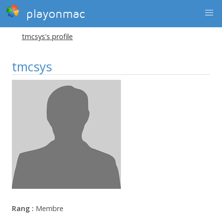
playonmac
tmcsys's profile
tmcsys
Rang :
Membre