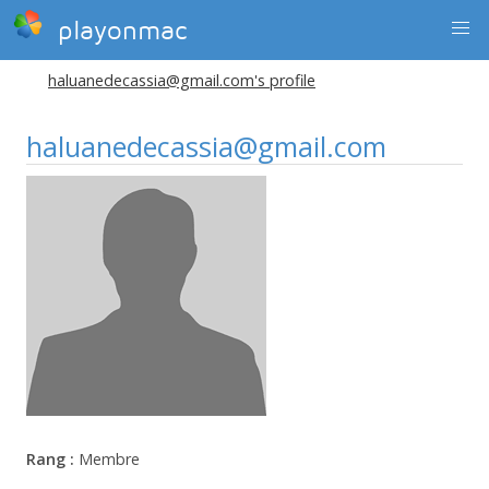
playonmac
haluanedecassia@gmail.com's profile
haluanedecassia@gmail.com
Rang :
Membre