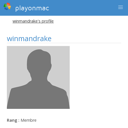
playonmac
winmandrake's profile
winmandrake
Rang :
Membre