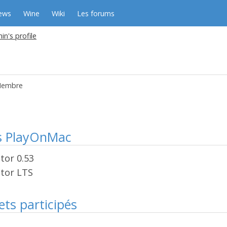
ews
Wine
Wiki
Les forums
in's profile
embre
rs PlayOnMac
tor 0.53
itor LTS
ets participés