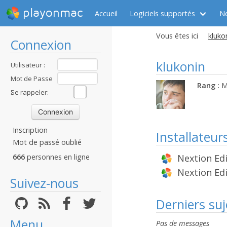
playonmac
Accueil
Logiciels supportés
N
Vous êtes ici
klukon
Connexion
klukonin
Utilisateur :
Mot de Passe
Rang :
M
:
Se rappeler:
Inscription
Installateu
Mot de passé oublié
Nextion Edi
666
personnes en ligne
Nextion Ed
Suivez-nous
Derniers suj
Menu
Pas de messages