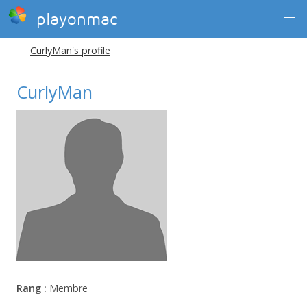
playonmac
CurlyMan's profile
CurlyMan
Rang :
Membre