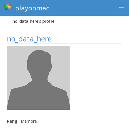
playonmac
no_data_here's profile
no_data_here
Rang :
Membre