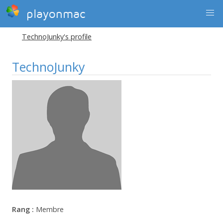
playonmac
TechnoJunky's profile
TechnoJunky
Rang :
Membre