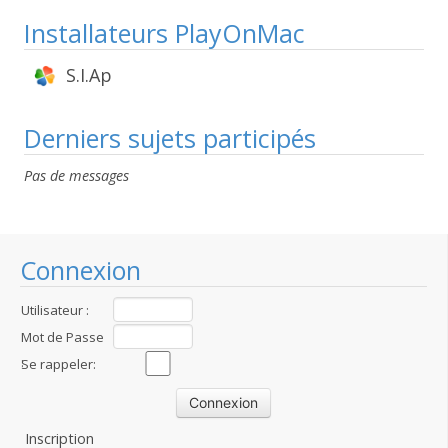
Installateurs PlayOnMac
S.I.Ap
Derniers sujets participés
Pas de messages
Connexion
Utilisateur :
Mot de Passe
:
Se rappeler:
Inscription