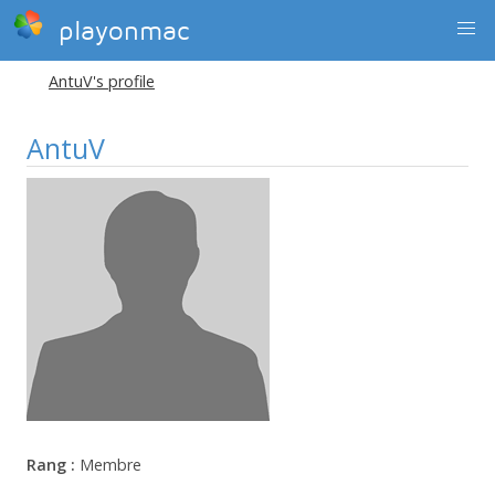
playonmac
AntuV's profile
AntuV
Rang :
Membre