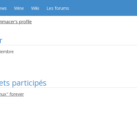
ews
Wine
Wiki
Les forums
nmacer's profile
r
embre
ets participés
nux" forever