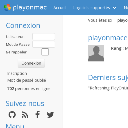
playonmac
Accueil
Logiciels supportés
N
Vous êtes ici
playo
Connexion
playonmace
Utilisateur :
Mot de Passe
Rang :
M
:
Se rappeler:
Inscription
Derniers suj
Mot de passé oublié
"Refreshing PlayOnLi
702
personnes en ligne
Suivez-nous
Menu