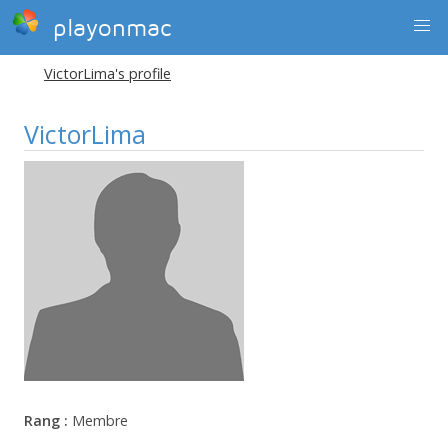
playonmac
VictorLima's profile
VictorLima
Rang :
Membre