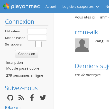
playonmac
Accueil
Logiciels supportés
N
Vous êtes ici
rmm-a
Connexion
rmm-alk
Utilisateur :
Mot de Passe
Rang :
M
:
Se rappeler:
Inscription
Derniers suj
Mot de passé oublié
Pas de messages
279
personnes en ligne
Suivez-nous
Menu