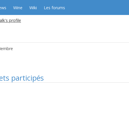
ews
Wine
Wiki
Les forums
lk's profile
embre
ets participés