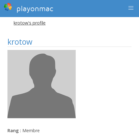
playonmac
krotow's profile
krotow
Rang :
Membre