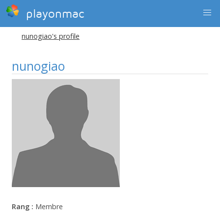
playonmac
nunogiao's profile
nunogiao
Rang :
Membre