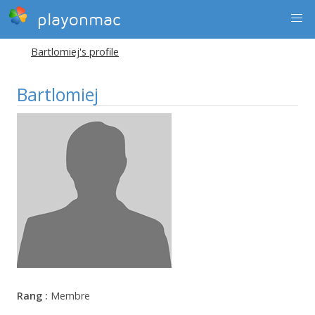
playonmac
Bartlomiej's profile
Bartlomiej
Rang :
Membre