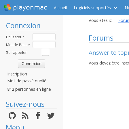
playonmac
Accueil
Logiciels supportés
N
Vous êtes ici
Foru
Connexion
Forums
Utilisateur :
Mot de Passe
Answer to topi
:
Se rappeler:
Vous devez être inscr
Inscription
Mot de passé oublié
812
personnes en ligne
Suivez-nous
Menu