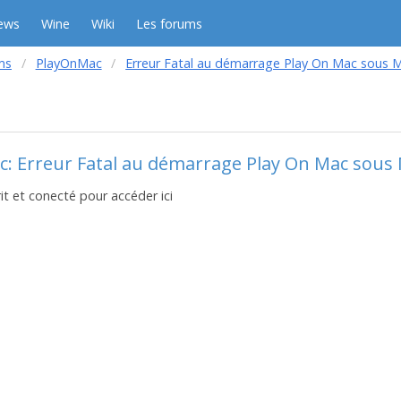
ews
Wine
Wiki
Les forums
ms
PlayOnMac
Erreur Fatal au démarrage Play On Mac sous M
c: Erreur Fatal au démarrage Play On Mac sous 
it et conecté pour accéder ici