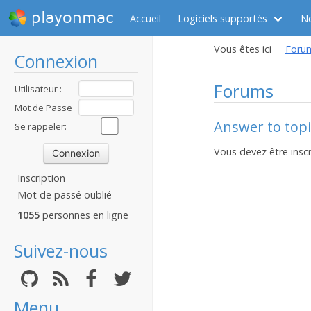
playonmac
Accueil
Logiciels supportés
N
Vous êtes ici
Foru
Connexion
Forums
Utilisateur :
Mot de Passe
Answer to top
:
Se rappeler:
Vous devez être inscr
Inscription
Mot de passé oublié
1055
personnes en ligne
Suivez-nous
Menu