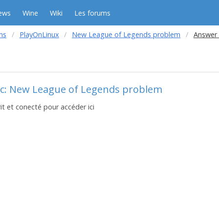
ews
Wine
Wiki
Les forums
ms
PlayOnLinux
New League of Legends problem
Answer 
ic: New League of Legends problem
it et conecté pour accéder ici