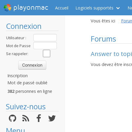
playonmac
Accueil
Logiciels supportés
N
Vous êtes ici
Foru
Connexion
Forums
Utilisateur :
Mot de Passe
Answer to topi
:
Se rappeler:
Vous devez être inscr
Inscription
Mot de passé oublié
382
personnes en ligne
Suivez-nous
Menu