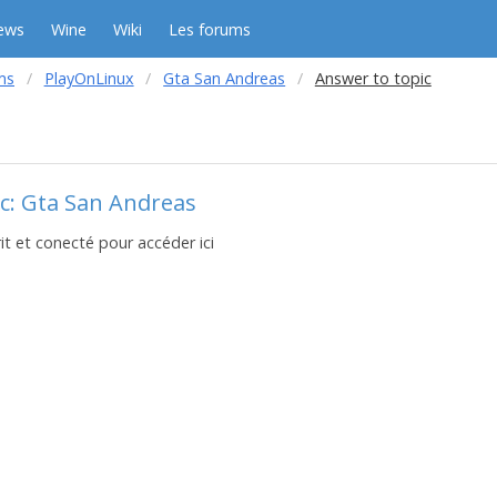
ews
Wine
Wiki
Les forums
ms
PlayOnLinux
Gta San Andreas
Answer to topic
c: Gta San Andreas
it et conecté pour accéder ici