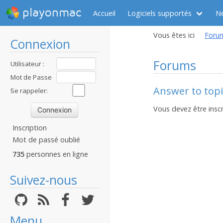
playonmac
Accueil
Logiciels supportés
N
Vous êtes ici
Foru
Connexion
Forums
Utilisateur :
Mot de Passe
Answer to topic
:
Se rappeler:
Vous devez être inscr
Inscription
Mot de passé oublié
735
personnes en ligne
Suivez-nous
Menu