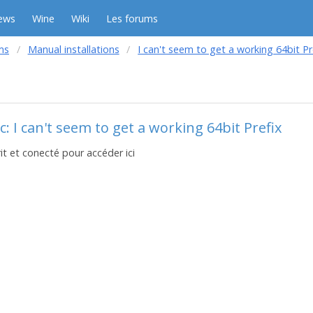
ews
Wine
Wiki
Les forums
ms
Manual installations
I can't seem to get a working 64bit Pr
: I can't seem to get a working 64bit Prefix
it et conecté pour accéder ici