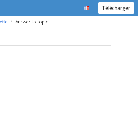
Télécharger
efix
Answer to topic