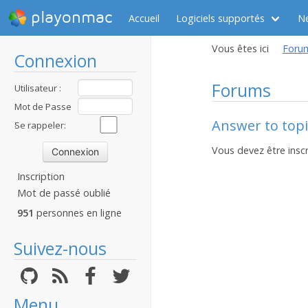
playonmac
Accueil
Logiciels supportés
N
Vous êtes ici
Foru
Connexion
Forums
Utilisateur :
Mot de Passe
Answer to topi
:
Se rappeler:
Vous devez être inscr
Inscription
Mot de passé oublié
951
personnes en ligne
Suivez-nous
Menu