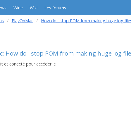
ews
Wine
Wiki
Les forums
ms
PlayOnMac
How do i stop POM from making huge log file
c: How do i stop POM from making huge log file
it et conecté pour accéder ici