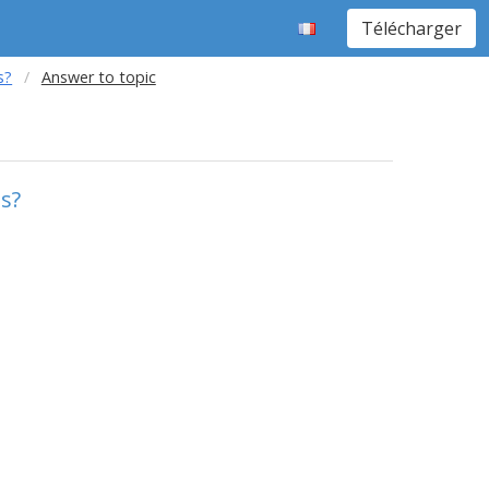
Télécharger
s?
Answer to topic
s?