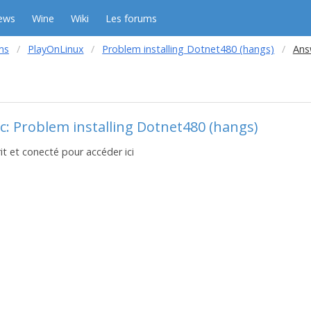
ews
Wine
Wiki
Les forums
ms
PlayOnLinux
Problem installing Dotnet480 (hangs)
Ans
c: Problem installing Dotnet480 (hangs)
it et conecté pour accéder ici