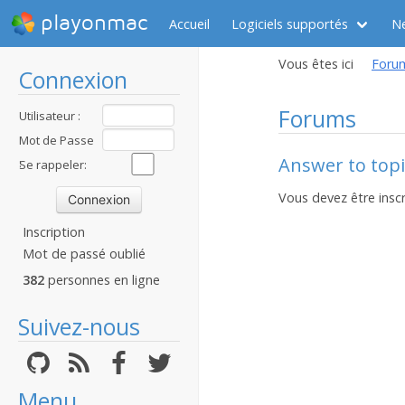
playonmac
Accueil
Logiciels supportés
N
Vous êtes ici
Foru
Connexion
Forums
Utilisateur :
Mot de Passe
Answer to topi
:
Se rappeler:
Vous devez être inscr
Inscription
Mot de passé oublié
382
personnes en ligne
Suivez-nous
Menu