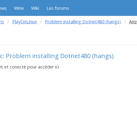
ews
Wine
Wiki
Les forums
ms
PlayOnLinux
Problem installing Dotnet480 (hangs)
Ans
c: Problem installing Dotnet480 (hangs)
it et conecté pour accéder ici