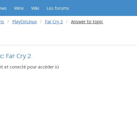
ews
Wine
Wiki
Les forums
ms
PlayOnLinux
Far Cry 2
Answer to topic
: Far Cry 2
it et conecté pour accéder ici