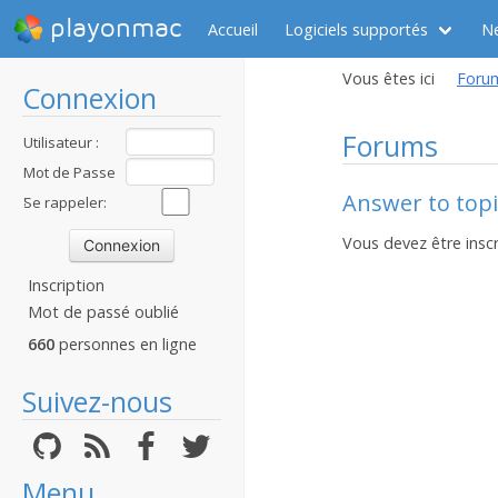
playonmac
Accueil
Logiciels supportés
N
Vous êtes ici
Foru
Connexion
Forums
Utilisateur :
Mot de Passe
Answer to topic
:
Se rappeler:
Vous devez être inscr
Inscription
Mot de passé oublié
660
personnes en ligne
Suivez-nous
Menu