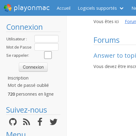
playonmac
Accueil
Logiciels supportés
N
Vous êtes ici
Foru
Connexion
Forums
Utilisateur :
Mot de Passe
Answer to topic
:
Se rappeler:
Vous devez être inscr
Inscription
Mot de passé oublié
720
personnes en ligne
Suivez-nous
Menu