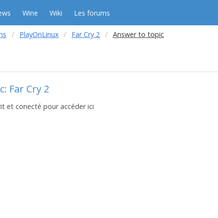
ews
Wine
Wiki
Les forums
ms
PlayOnLinux
Far Cry 2
Answer to topic
: Far Cry 2
it et conecté pour accéder ici