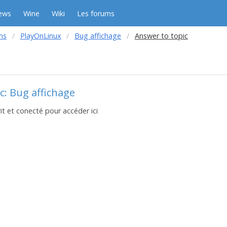
ews
Wine
Wiki
Les forums
ms
PlayOnLinux
Bug affichage
Answer to topic
c: Bug affichage
it et conecté pour accéder ici