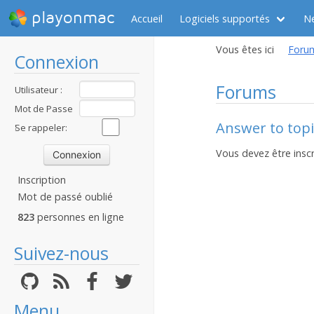
playonmac
Accueil
Logiciels supportés
N
Vous êtes ici
Foru
Connexion
Forums
Utilisateur :
Mot de Passe
Answer to topi
:
Se rappeler:
Vous devez être inscr
Inscription
Mot de passé oublié
823
personnes en ligne
Suivez-nous
Menu