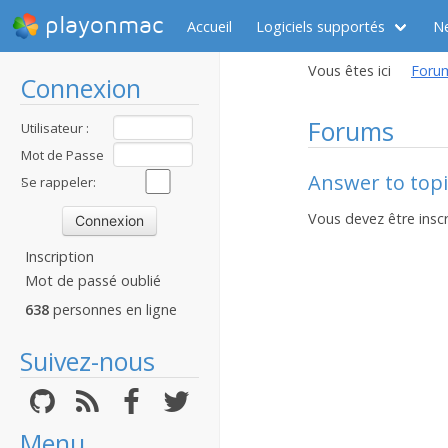
playonmac
Accueil
Logiciels supportés
N
Vous êtes ici
Foru
Connexion
Forums
Utilisateur :
Mot de Passe
Answer to topi
:
Se rappeler:
Vous devez être inscr
Inscription
Mot de passé oublié
638
personnes en ligne
Suivez-nous
Menu