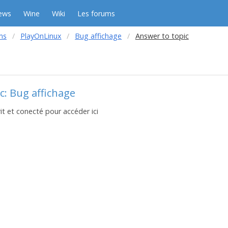
ews
Wine
Wiki
Les forums
ms
PlayOnLinux
Bug affichage
Answer to topic
c: Bug affichage
it et conecté pour accéder ici